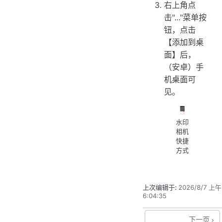
右上角点
击"..."菜单按
钮，点击
【添加到桌
面】后，
（安卓）手
机桌面可
见。
水印
相机
快捷
方式
上次编辑于:
2026/8/7 上午
6:04:35
下一页