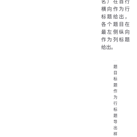
名）在首行
横向作为行
标题给出，
各个题目在
最左侧纵向
作为列标题
给出。
题
目
标
题
作
为
行
标
题
导
出
样