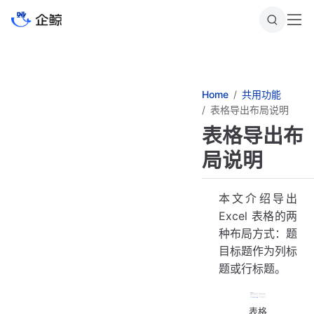
跳
至
主
要
內
容
Home
共用功能
表格导出布局说明
表格导出布
局说明
本文介绍导出
Excel 表格的两
种布局方式：题
目标题作为列标
题或行标题。
表格