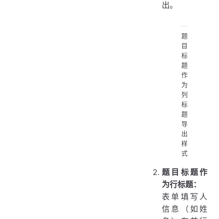
出。
题
目
标
题
作
为
列
标
题
导
出
样
式
题目标题作
为行标题：
表单填写人
信息（如姓