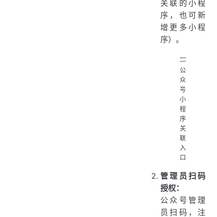
关联的小程
序，也可新
增更多小程
序）。
公
众
号
小
程
序
关
联
入
口
管理员扫码
授权：
公众号管理
员扫码，注