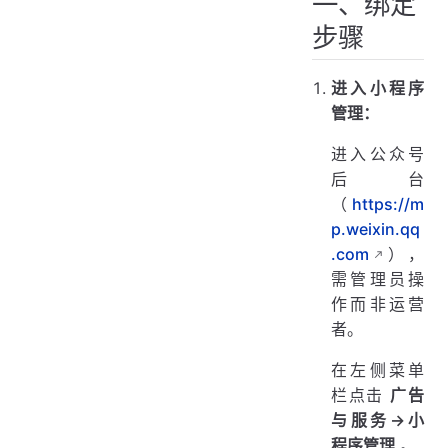
一、绑定
步骤
进入小程序
管理：
进入公众号
后台
（
https://m
p.weixin.qq
.com
），
需管理员操
作而非运营
者。
在左侧菜单
栏点击
广告
与服务→小
程序管理
。