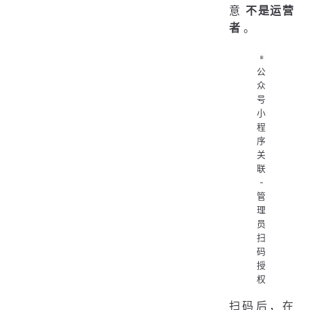
意
不是运营
者
。
公
众
号
小
程
序
关
联
-
管
理
员
扫
码
授
权
扫码后，在