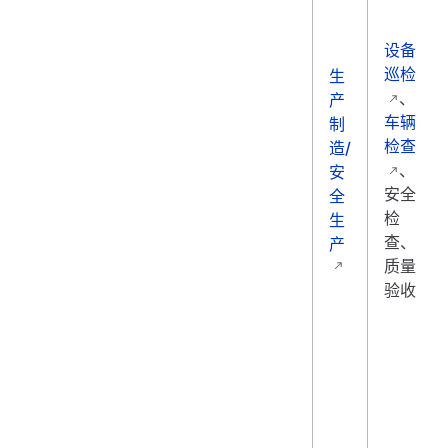
设备
巡检
生
、
产
车辆
制
检查
造/
、
安
安全
全
检
生
查、
产
质量
验收