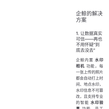
企鲸的解决
方案
1. 让数据真实
可信——再也
不用怀疑"到
底去没去"
企鲸内置
水印
相机
功能，每
一张上传的照片
都会自动打上时
间、地点水印，
水印信息不可篡
改，且支持专业
的智能
水印验
真
功能。员工