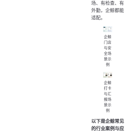
场、有检查、有
外勤，企鲸都能
适配。
企鲸
门店
与安
全场
景示
例
企鲸
打卡
与汇
报场
景示
例
以下是企鲸常见
的行业案例与应