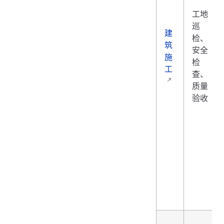
工地
巡
建
检、
筑
安全
施
检
工
查、
质量
验收