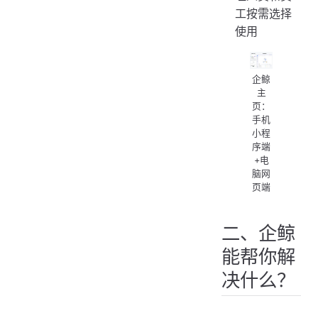
工按需选择
使用
企鲸
主
页：
手机
小程
序端
+电
脑网
页端
二、企鲸
能帮你解
决什么？