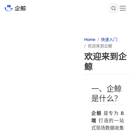
跳
至
主
要
內
容
Home
快速入门
欢迎来到企鲸
欢迎来到企
鲸
一、企鲸
是什么？
企鲸
是专为
B
端
打造的一站
式现场数据收集