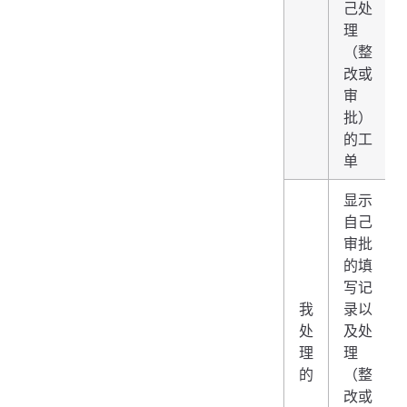
己处
理
（整
改或
审
批）
的工
单
显示
自己
审批
的填
写记
我
录以
处
及处
理
理
的
（整
改或