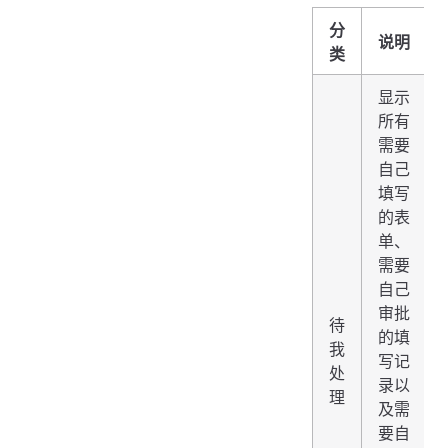
分
说明
类
显示
所有
需要
自己
填写
的表
单、
需要
自己
审批
待
的填
我
写记
处
录以
理
及需
要自