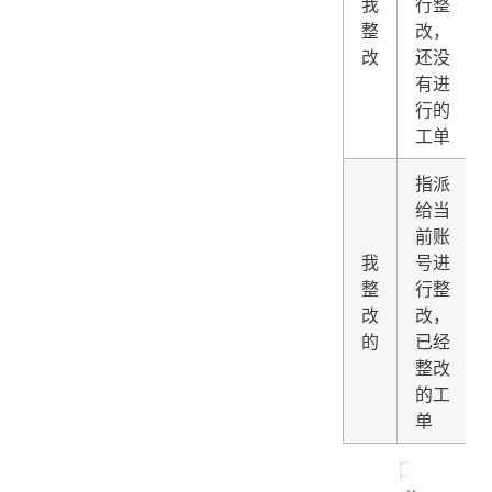
我
行整
整
改，
改
还没
有进
行的
工单
指派
给当
前账
我
号进
整
行整
改
改，
的
已经
整改
的工
单