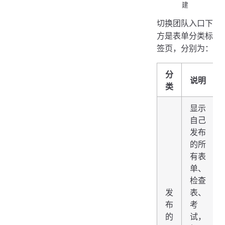
建
切换团队入口下
方是表单分类标
签页，分别为：
分
说明
类
显示
自己
发布
的所
有表
单、
检查
发
表、
布
考
的
试，