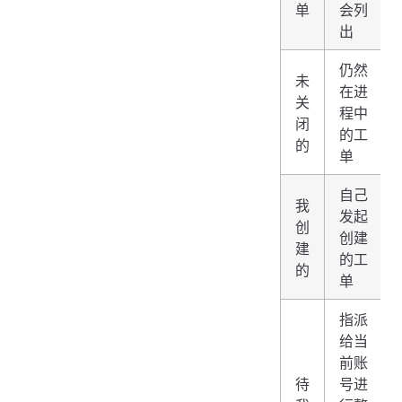
单
会列
出
仍然
未
在进
关
程中
闭
的工
的
单
自己
我
发起
创
创建
建
的工
的
单
指派
给当
前账
待
号进