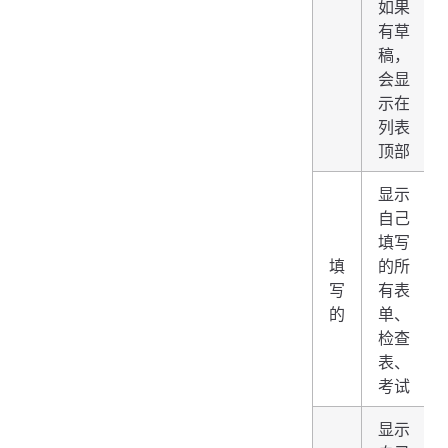
如果
有草
稿，
会显
示在
列表
顶部
显示
自己
填写
填
的所
写
有表
的
单、
检查
表、
考试
显示